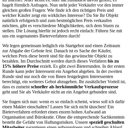
hagelt förmlich Anfragen. Nun steht jeder Verkäufer vor den immer
gleichen großen Fragen: Wie finde ich den richtigen Preis und
welcher Käufer zeigt ein wirkliches Interesse? Da Sie Ihr Objekt
natürlich erfolgreich und zum bestmöglichen Preis verkaufen
möchten, gibt es verschiedene Möglichkeiten, sich dem Sturm zu
stellen. Die Lösung hierfür ist jedoch recht einfach: Führen Sie mit
uns ein sogenanntes Bieterverfahren durch!
Wir legen gemeinsam lediglich ein Startgebot und einen Zeitraum
zur Abgabe der Gebote fest. Danach ist es Sache der Käufer,
welchen Preis diese bereit sind für das gewünschte Objekt zu
bezahlen. Im Durchschnitt werden durch dieses Verfahren
bis zu
15% höhere Preise
erzielt. Es gibt zwei Bieterrunden. In der ersten
Runde kann jeder Interessent ein Angebot abgeben. In der zweiten
Runde sind nur noch die von Ihnen festgelegten Interessenten
berechtigt, ein weiteres Gebot abzugeben. Ihr zusätzlicher Vorteil ist,
dass es zumeist
schneller als herkömmliche Verkaufsprozesse
geht und Sie als Verkäufer nicht an ein Angebot gebunden sind.
Sie fragen sich nun: wenn es so einfach scheint, wieso soll ich dafür
einen Makler einschalten? Lassen Sie sich nicht täuschen! Ein
Bieterverfahren erfordert einen enorm hohen Aufwand an
Organisation und Bürokratie. Ohne die entsprechende Sachkenntnis
besteht die Gefahr von Haftungsrisiken. Unsere
speziell geschulten
Mitarbeiter
garantieren einen reibungslosen und schnellen Ablauf.