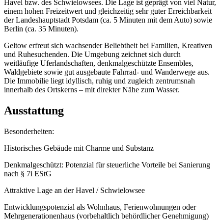
Havel bzw. des Schwielowsees. Die Lage ist geprägt von viel Natur,
einem hohen Freizeitwert und gleichzeitig sehr guter Erreichbarkeit
der Landeshauptstadt Potsdam (ca. 5 Minuten mit dem Auto) sowie
Berlin (ca. 35 Minuten).
Geltow erfreut sich wachsender Beliebtheit bei Familien, Kreativen
und Ruhesuchenden. Die Umgebung zeichnet sich durch
weitläufige Uferlandschaften, denkmalgeschützte Ensembles,
Waldgebiete sowie gut ausgebaute Fahrrad- und Wanderwege aus.
Die Immobilie liegt idyllisch, ruhig und zugleich zentrumsnah
innerhalb des Ortskerns – mit direkter Nähe zum Wasser.
Ausstattung
Besonderheiten:
Historisches Gebäude mit Charme und Substanz
Denkmalgeschützt: Potenzial für steuerliche Vorteile bei Sanierung
nach § 7i EStG
Attraktive Lage an der Havel / Schwielowsee
Entwicklungspotenzial als Wohnhaus, Ferienwohnungen oder
Mehrgenerationenhaus (vorbehaltlich behördlicher Genehmigung)