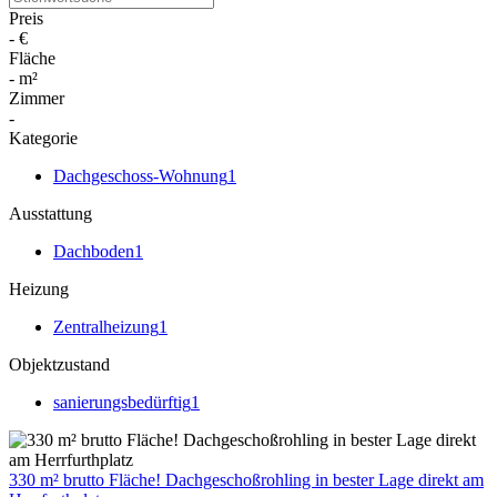
Preis
-
€
Fläche
-
m²
Zimmer
-
Kategorie
Dachgeschoss-Wohnung
1
Ausstattung
Dachboden
1
Heizung
Zentralheizung
1
Objektzustand
sanierungsbedürftig
1
330 m² brutto Fläche! Dachgeschoßrohling in bester Lage direkt am