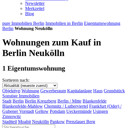
Newsletter
Merkzettel
Blog
pure Immobilien Berlin
Immobilien in Berlin
Eigentumswohnung
Berlin
Wohnung Neukölln
Wohnungen zum Kauf in
Berlin Neukölln
1 Eigentumswohnung
Sortieren nach:
Objekttyp
Wohnung
Gewerberaum
Kapitalanlage
Haus
Grundstück
Sonstige Immobilien
Stadt
Berlin
Berlin Kreuzberg
Berlin / Mitte
Blankenfelde
Blankenfelde-Mahlow
Chemnitz / Lutherviertel
Frankfurt (Oder) /
Gubener Vorstadt
Geltow
Potsdam
Ueckermünde
Usingen
Zinnowitz
Stadtteil
Moabit
Neukölln
Pankow
Prenzlauer Berg