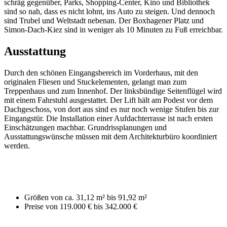
schräg gegenüber, Parks, Shopping-Center, Kino und Bibliothek
sind so nah, dass es nicht lohnt, ins Auto zu steigen. Und dennoch
sind Trubel und Weltstadt nebenan. Der Boxhagener Platz und
Simon-Dach-Kiez sind in weniger als 10 Minuten zu Fuß erreichbar.
Ausstattung
Durch den schönen Eingangsbereich im Vorderhaus, mit den
originalen Fliesen und Stuckelementen, gelangt man zum
Treppenhaus und zum Innenhof. Der linksbündige Seitenflügel wird
mit einem Fahrstuhl ausgestattet. Der Lift hält am Podest vor dem
Dachgeschoss, von dort aus sind es nur noch wenige Stufen bis zur
Eingangstür. Die Installation einer Aufdachterrasse ist nach ersten
Einschätzungen machbar. Grundrissplanungen und
Ausstattungswünsche müssen mit dem Architekturbüro koordiniert
werden.
Größen von ca. 31,12 m² bis 91,92 m²
Preise von 119.000 € bis 342.000 €