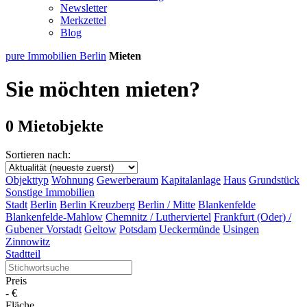
Newsletter
Merkzettel
Blog
pure Immobilien Berlin
Mieten
Sie möchten mieten?
0 Mietobjekte
Sortieren nach:
Objekttyp
Wohnung
Gewerberaum
Kapitalanlage
Haus
Grundstück
Sonstige Immobilien
Stadt
Berlin
Berlin Kreuzberg
Berlin / Mitte
Blankenfelde
Blankenfelde-Mahlow
Chemnitz / Lutherviertel
Frankfurt (Oder) /
Gubener Vorstadt
Geltow
Potsdam
Ueckermünde
Usingen
Zinnowitz
Stadtteil
Preis
-
€
Fläche