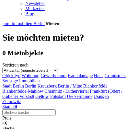
Newsletter
Merkzettel
Blog
pure Immobilien Berlin
Mieten
Sie möchten mieten?
0 Mietobjekte
Sortieren nach:
Objekttyp
Wohnung
Gewerberaum
Kapitalanlage
Haus
Grundstück
Sonstige Immobilien
Stadt
Berlin
Berlin Kreuzberg
Berlin / Mitte
Blankenfelde
Blankenfelde-Mahlow
Chemnitz / Lutherviertel
Frankfurt (Oder) /
Gubener Vorstadt
Geltow
Potsdam
Ueckermünde
Usingen
Zinnowitz
Stadtteil
Preis
-
€
Fläche