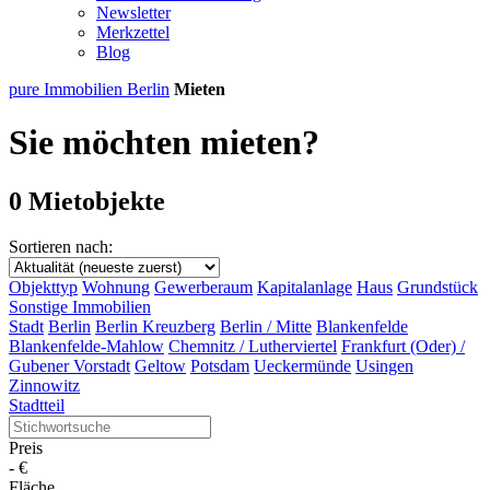
Newsletter
Merkzettel
Blog
pure Immobilien Berlin
Mieten
Sie möchten mieten?
0 Mietobjekte
Sortieren nach:
Objekttyp
Wohnung
Gewerberaum
Kapitalanlage
Haus
Grundstück
Sonstige Immobilien
Stadt
Berlin
Berlin Kreuzberg
Berlin / Mitte
Blankenfelde
Blankenfelde-Mahlow
Chemnitz / Lutherviertel
Frankfurt (Oder) /
Gubener Vorstadt
Geltow
Potsdam
Ueckermünde
Usingen
Zinnowitz
Stadtteil
Preis
-
€
Fläche