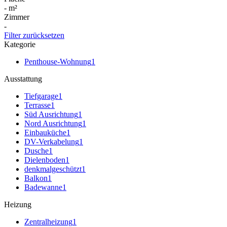
-
m²
Zimmer
-
Filter zurücksetzen
Kategorie
Penthouse-Wohnung
1
Ausstattung
Tiefgarage
1
Terrasse
1
Süd Ausrichtung
1
Nord Ausrichtung
1
Einbauküche
1
DV-Verkabelung
1
Dusche
1
Dielenboden
1
denkmalgeschützt
1
Balkon
1
Badewanne
1
Heizung
Zentralheizung
1