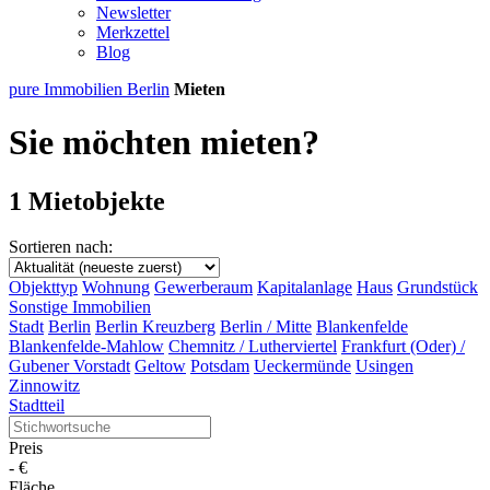
Newsletter
Merkzettel
Blog
pure Immobilien Berlin
Mieten
Sie möchten mieten?
1 Mietobjekte
Sortieren nach:
Objekttyp
Wohnung
Gewerberaum
Kapitalanlage
Haus
Grundstück
Sonstige Immobilien
Stadt
Berlin
Berlin Kreuzberg
Berlin / Mitte
Blankenfelde
Blankenfelde-Mahlow
Chemnitz / Lutherviertel
Frankfurt (Oder) /
Gubener Vorstadt
Geltow
Potsdam
Ueckermünde
Usingen
Zinnowitz
Stadtteil
Preis
-
€
Fläche