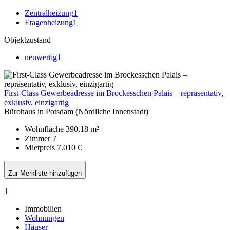
Zentralheizung
1
Etagenheizung
1
Objektzustand
neuwertig
1
First-Class Gewerbeadresse im Brockesschen Palais – repräsentativ,
exklusiv, einzigartig
Bürohaus in Potsdam (Nördliche Innenstadt)
Wohnfläche
390,18 m²
Zimmer
7
Mietpreis
7.010 €
Zur Merkliste hinzufügen
1
Immobilien
Wohnungen
Häuser