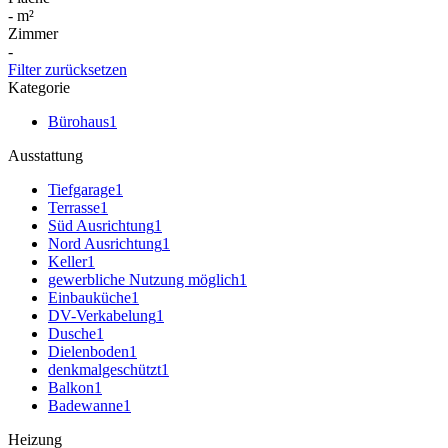
-
m²
Zimmer
-
Filter zurücksetzen
Kategorie
Bürohaus
1
Ausstattung
Tiefgarage
1
Terrasse
1
Süd Ausrichtung
1
Nord Ausrichtung
1
Keller
1
gewerbliche Nutzung möglich
1
Einbauküche
1
DV-Verkabelung
1
Dusche
1
Dielenboden
1
denkmalgeschützt
1
Balkon
1
Badewanne
1
Heizung