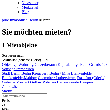
Newsletter
Merkzettel
Blog
pure Immobilien Berlin
Mieten
Sie möchten mieten?
1 Mietobjekte
Sortieren nach:
Objekttyp
Wohnung
Gewerberaum
Kapitalanlage
Haus
Grundstück
Sonstige Immobilien
Stadt
Berlin
Berlin Kreuzberg
Berlin / Mitte
Blankenfelde
Blankenfelde-Mahlow
Chemnitz / Lutherviertel
Frankfurt (Oder) /
Gubener Vorstadt
Geltow
Potsdam
Ueckermünde
Usingen
Zinnowitz
Stadtteil
Preis
-
€
Fläche