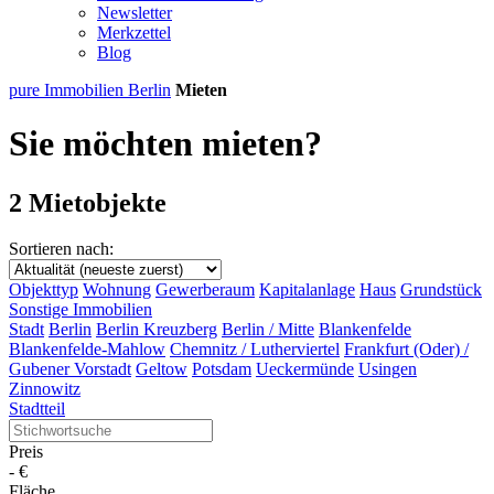
Newsletter
Merkzettel
Blog
pure Immobilien Berlin
Mieten
Sie möchten mieten?
2 Mietobjekte
Sortieren nach:
Objekttyp
Wohnung
Gewerberaum
Kapitalanlage
Haus
Grundstück
Sonstige Immobilien
Stadt
Berlin
Berlin Kreuzberg
Berlin / Mitte
Blankenfelde
Blankenfelde-Mahlow
Chemnitz / Lutherviertel
Frankfurt (Oder) /
Gubener Vorstadt
Geltow
Potsdam
Ueckermünde
Usingen
Zinnowitz
Stadtteil
Preis
-
€
Fläche