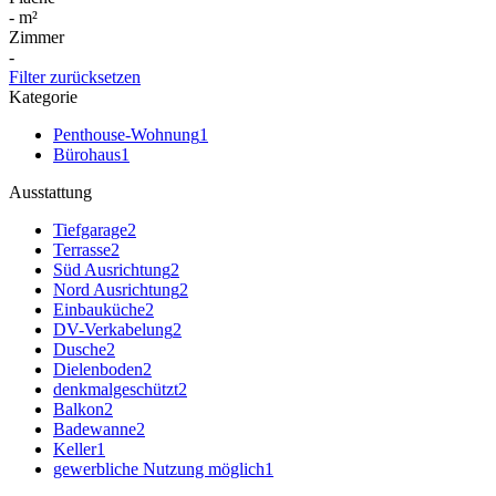
-
m²
Zimmer
-
Filter zurücksetzen
Kategorie
Penthouse-Wohnung
1
Bürohaus
1
Ausstattung
Tiefgarage
2
Terrasse
2
Süd Ausrichtung
2
Nord Ausrichtung
2
Einbauküche
2
DV-Verkabelung
2
Dusche
2
Dielenboden
2
denkmalgeschützt
2
Balkon
2
Badewanne
2
Keller
1
gewerbliche Nutzung möglich
1