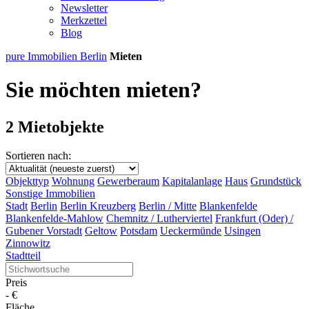
Newsletter
Merkzettel
Blog
pure Immobilien Berlin
Mieten
Sie möchten mieten?
2 Mietobjekte
Sortieren nach:
Objekttyp
Wohnung
Gewerberaum
Kapitalanlage
Haus
Grundstück
Sonstige Immobilien
Stadt
Berlin
Berlin Kreuzberg
Berlin / Mitte
Blankenfelde
Blankenfelde-Mahlow
Chemnitz / Lutherviertel
Frankfurt (Oder) /
Gubener Vorstadt
Geltow
Potsdam
Ueckermünde
Usingen
Zinnowitz
Stadtteil
Preis
-
€
Fläche