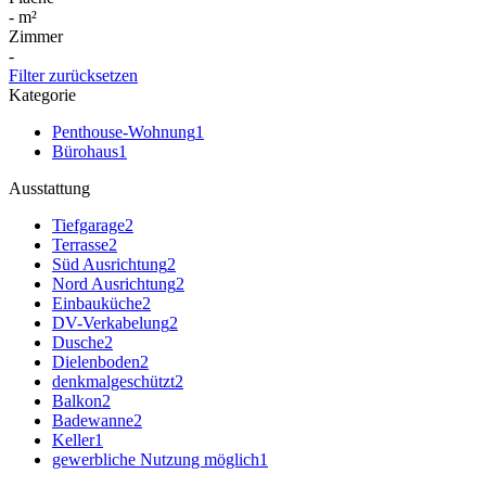
-
m²
Zimmer
-
Filter zurücksetzen
Kategorie
Penthouse-Wohnung
1
Bürohaus
1
Ausstattung
Tiefgarage
2
Terrasse
2
Süd Ausrichtung
2
Nord Ausrichtung
2
Einbauküche
2
DV-Verkabelung
2
Dusche
2
Dielenboden
2
denkmalgeschützt
2
Balkon
2
Badewanne
2
Keller
1
gewerbliche Nutzung möglich
1