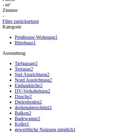
-
m²
Zimmer
-
Filter zurücksetzen
Kategorie
Penthouse-Wohnung
1
Bürohaus
1
Ausstattung
Tiefgarage
2
Terrasse
2
Süd Ausrichtung
2
Nord Ausrichtung
2
Einbauküche
2
DV-Verkabelung
2
Dusche
2
Dielenboden
2
denkmalgeschützt
2
Balkon
2
Badewanne
2
Keller
1
gewerbliche Nutzung möglich
1