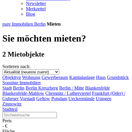
Newsletter
Merkzettel
Blog
pure Immobilien Berlin
Mieten
Sie möchten mieten?
2 Mietobjekte
Sortieren nach:
Objekttyp
Wohnung
Gewerberaum
Kapitalanlage
Haus
Grundstück
Sonstige Immobilien
Stadt
Berlin
Berlin Kreuzberg
Berlin / Mitte
Blankenfelde
Blankenfelde-Mahlow
Chemnitz / Lutherviertel
Frankfurt (Oder) /
Gubener Vorstadt
Geltow
Potsdam
Ueckermünde
Usingen
Zinnowitz
Stadtteil
Preis
-
€
Fläche