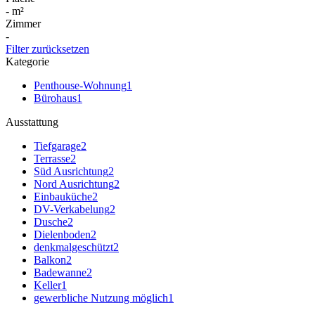
-
m²
Zimmer
-
Filter zurücksetzen
Kategorie
Penthouse-Wohnung
1
Bürohaus
1
Ausstattung
Tiefgarage
2
Terrasse
2
Süd Ausrichtung
2
Nord Ausrichtung
2
Einbauküche
2
DV-Verkabelung
2
Dusche
2
Dielenboden
2
denkmalgeschützt
2
Balkon
2
Badewanne
2
Keller
1
gewerbliche Nutzung möglich
1