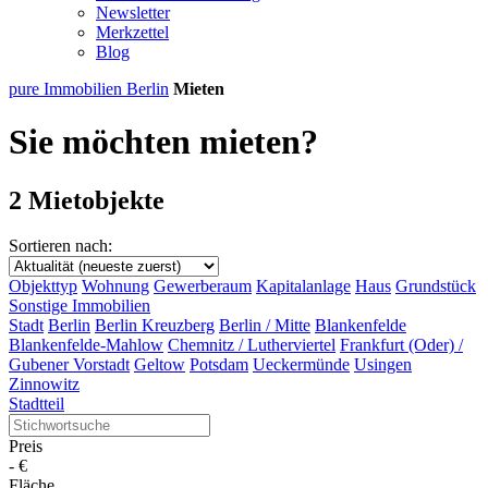
Newsletter
Merkzettel
Blog
pure Immobilien Berlin
Mieten
Sie möchten mieten?
2 Mietobjekte
Sortieren nach:
Objekttyp
Wohnung
Gewerberaum
Kapitalanlage
Haus
Grundstück
Sonstige Immobilien
Stadt
Berlin
Berlin Kreuzberg
Berlin / Mitte
Blankenfelde
Blankenfelde-Mahlow
Chemnitz / Lutherviertel
Frankfurt (Oder) /
Gubener Vorstadt
Geltow
Potsdam
Ueckermünde
Usingen
Zinnowitz
Stadtteil
Preis
-
€
Fläche