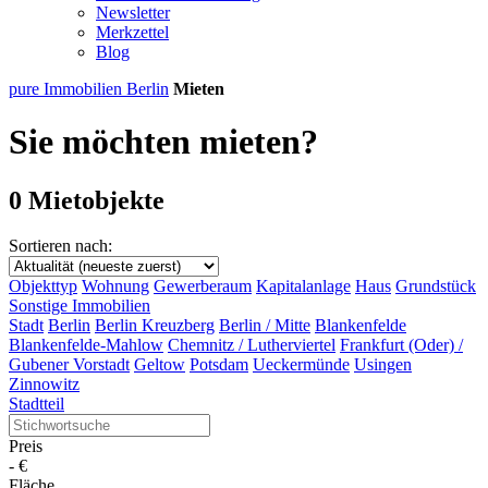
Newsletter
Merkzettel
Blog
pure Immobilien Berlin
Mieten
Sie möchten mieten?
0 Mietobjekte
Sortieren nach:
Objekttyp
Wohnung
Gewerberaum
Kapitalanlage
Haus
Grundstück
Sonstige Immobilien
Stadt
Berlin
Berlin Kreuzberg
Berlin / Mitte
Blankenfelde
Blankenfelde-Mahlow
Chemnitz / Lutherviertel
Frankfurt (Oder) /
Gubener Vorstadt
Geltow
Potsdam
Ueckermünde
Usingen
Zinnowitz
Stadtteil
Preis
-
€
Fläche