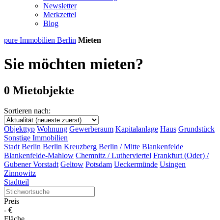
Newsletter
Merkzettel
Blog
pure Immobilien Berlin
Mieten
Sie möchten mieten?
0 Mietobjekte
Sortieren nach:
Objekttyp
Wohnung
Gewerberaum
Kapitalanlage
Haus
Grundstück
Sonstige Immobilien
Stadt
Berlin
Berlin Kreuzberg
Berlin / Mitte
Blankenfelde
Blankenfelde-Mahlow
Chemnitz / Lutherviertel
Frankfurt (Oder) /
Gubener Vorstadt
Geltow
Potsdam
Ueckermünde
Usingen
Zinnowitz
Stadtteil
Preis
-
€
Fläche