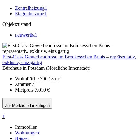
Zentralheizung
1
Etagenheizung
1
Objektzustand
neuwertig
1
First-Class Gewerbeadresse im Brockesschen Palais – repräsentativ,
exklusiv, einzigartig
Bürohaus in Potsdam (Nördliche Innenstadt)
Wohnfläche
390,18 m²
Zimmer
7
Mietpreis
7.010 €
Zur Merkliste hinzufügen
1
Immobilien
Wohnungen
Häuser