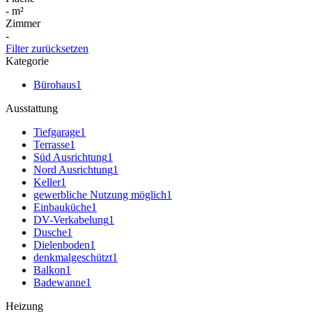
-
m²
Zimmer
-
Filter zurücksetzen
Kategorie
Bürohaus
1
Ausstattung
Tiefgarage
1
Terrasse
1
Süd Ausrichtung
1
Nord Ausrichtung
1
Keller
1
gewerbliche Nutzung möglich
1
Einbauküche
1
DV-Verkabelung
1
Dusche
1
Dielenboden
1
denkmalgeschützt
1
Balkon
1
Badewanne
1
Heizung