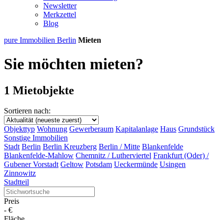
Newsletter
Merkzettel
Blog
pure Immobilien Berlin
Mieten
Sie möchten mieten?
1 Mietobjekte
Sortieren nach:
Objekttyp
Wohnung
Gewerberaum
Kapitalanlage
Haus
Grundstück
Sonstige Immobilien
Stadt
Berlin
Berlin Kreuzberg
Berlin / Mitte
Blankenfelde
Blankenfelde-Mahlow
Chemnitz / Lutherviertel
Frankfurt (Oder) /
Gubener Vorstadt
Geltow
Potsdam
Ueckermünde
Usingen
Zinnowitz
Stadtteil
Preis
-
€
Fläche