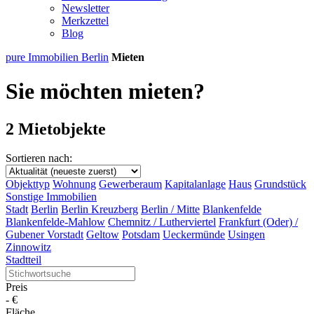
Newsletter
Merkzettel
Blog
pure Immobilien Berlin
Mieten
Sie möchten mieten?
2 Mietobjekte
Sortieren nach:
Objekttyp
Wohnung
Gewerberaum
Kapitalanlage
Haus
Grundstück
Sonstige Immobilien
Stadt
Berlin
Berlin Kreuzberg
Berlin / Mitte
Blankenfelde
Blankenfelde-Mahlow
Chemnitz / Lutherviertel
Frankfurt (Oder) /
Gubener Vorstadt
Geltow
Potsdam
Ueckermünde
Usingen
Zinnowitz
Stadtteil
Preis
-
€
Fläche