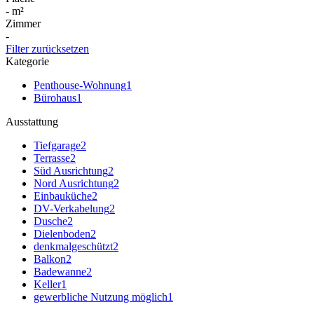
-
m²
Zimmer
-
Filter zurücksetzen
Kategorie
Penthouse-Wohnung
1
Bürohaus
1
Ausstattung
Tiefgarage
2
Terrasse
2
Süd Ausrichtung
2
Nord Ausrichtung
2
Einbauküche
2
DV-Verkabelung
2
Dusche
2
Dielenboden
2
denkmalgeschützt
2
Balkon
2
Badewanne
2
Keller
1
gewerbliche Nutzung möglich
1