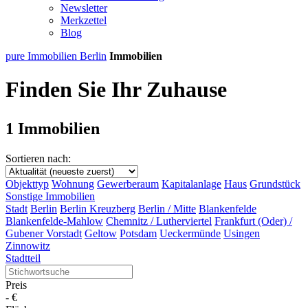
Newsletter
Merkzettel
Blog
pure Immobilien Berlin
Immobilien
Finden Sie Ihr Zuhause
1 Immobilien
Sortieren nach:
Objekttyp
Wohnung
Gewerberaum
Kapitalanlage
Haus
Grundstück
Sonstige Immobilien
Stadt
Berlin
Berlin Kreuzberg
Berlin / Mitte
Blankenfelde
Blankenfelde-Mahlow
Chemnitz / Lutherviertel
Frankfurt (Oder) /
Gubener Vorstadt
Geltow
Potsdam
Ueckermünde
Usingen
Zinnowitz
Stadtteil
Preis
-
€