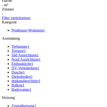
Fläche
-
m²
Zimmer
-
Filter zurücksetzen
Kategorie
Penthouse-Wohnung
1
Ausstattung
Tiefgarage
1
Terrasse
1
Süd Ausrichtung
1
Nord Ausrichtung
1
Einbauküche
1
DV-Verkabelung
1
Dusche
1
Dielenboden
1
denkmalgeschützt
1
Balkon
1
Badewanne
1
Heizung
Zentralheizung
1