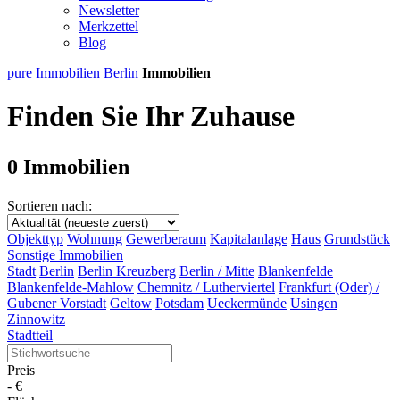
Newsletter
Merkzettel
Blog
pure Immobilien Berlin
Immobilien
Finden Sie Ihr Zuhause
0 Immobilien
Sortieren nach:
Objekttyp
Wohnung
Gewerberaum
Kapitalanlage
Haus
Grundstück
Sonstige Immobilien
Stadt
Berlin
Berlin Kreuzberg
Berlin / Mitte
Blankenfelde
Blankenfelde-Mahlow
Chemnitz / Lutherviertel
Frankfurt (Oder) /
Gubener Vorstadt
Geltow
Potsdam
Ueckermünde
Usingen
Zinnowitz
Stadtteil
Preis
-
€