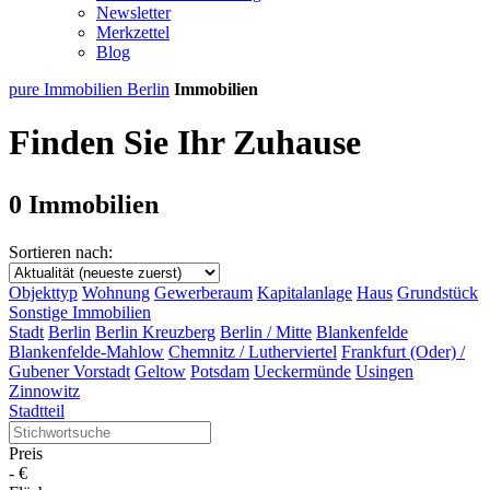
Newsletter
Merkzettel
Blog
pure Immobilien Berlin
Immobilien
Finden Sie Ihr Zuhause
0 Immobilien
Sortieren nach:
Objekttyp
Wohnung
Gewerberaum
Kapitalanlage
Haus
Grundstück
Sonstige Immobilien
Stadt
Berlin
Berlin Kreuzberg
Berlin / Mitte
Blankenfelde
Blankenfelde-Mahlow
Chemnitz / Lutherviertel
Frankfurt (Oder) /
Gubener Vorstadt
Geltow
Potsdam
Ueckermünde
Usingen
Zinnowitz
Stadtteil
Preis
-
€