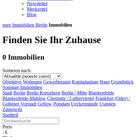
Newsletter
Merkzettel
Blog
pure Immobilien Berlin
Immobilien
Finden Sie Ihr Zuhause
0 Immobilien
Sortieren nach:
Objekttyp
Wohnung
Gewerberaum
Kapitalanlage
Haus
Grundstück
Sonstige Immobilien
Stadt
Berlin
Berlin Kreuzberg
Berlin / Mitte
Blankenfelde
Blankenfelde-Mahlow
Chemnitz / Lutherviertel
Frankfurt (Oder) /
Gubener Vorstadt
Geltow
Potsdam
Ueckermünde
Usingen
Zinnowitz
Stadtteil
Preis
-
€