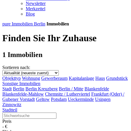
Newsletter
Merkzettel
Blog
pure Immobilien Berlin
Immobilien
Finden Sie Ihr Zuhause
1 Immobilien
Sortieren nach:
Objekttyp
Wohnung
Gewerberaum
Kapitalanlage
Haus
Grundstück
Sonstige Immobilien
Stadt
Berlin
Berlin Kreuzberg
Berlin / Mitte
Blankenfelde
Blankenfelde-Mahlow
Chemnitz / Lutherviertel
Frankfurt (Oder) /
Gubener Vorstadt
Geltow
Potsdam
Ueckermünde
Usingen
Zinnowitz
Stadtteil
Preis
-
€