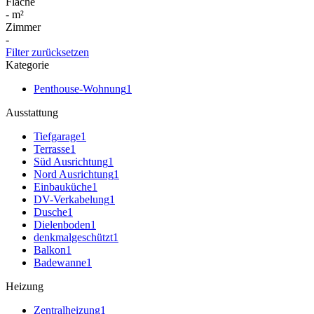
Fläche
-
m²
Zimmer
-
Filter zurücksetzen
Kategorie
Penthouse-Wohnung
1
Ausstattung
Tiefgarage
1
Terrasse
1
Süd Ausrichtung
1
Nord Ausrichtung
1
Einbauküche
1
DV-Verkabelung
1
Dusche
1
Dielenboden
1
denkmalgeschützt
1
Balkon
1
Badewanne
1
Heizung
Zentralheizung
1