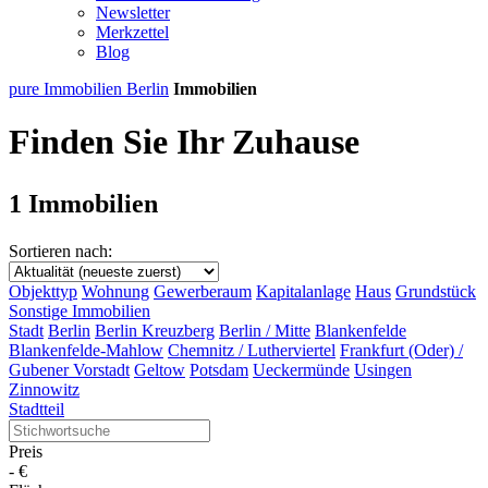
Newsletter
Merkzettel
Blog
pure Immobilien Berlin
Immobilien
Finden Sie Ihr Zuhause
1 Immobilien
Sortieren nach:
Objekttyp
Wohnung
Gewerberaum
Kapitalanlage
Haus
Grundstück
Sonstige Immobilien
Stadt
Berlin
Berlin Kreuzberg
Berlin / Mitte
Blankenfelde
Blankenfelde-Mahlow
Chemnitz / Lutherviertel
Frankfurt (Oder) /
Gubener Vorstadt
Geltow
Potsdam
Ueckermünde
Usingen
Zinnowitz
Stadtteil
Preis
-
€