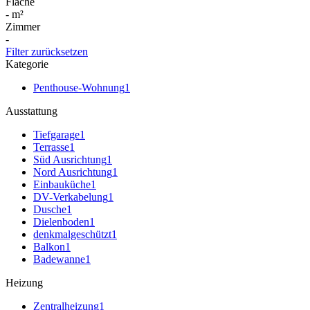
Fläche
-
m²
Zimmer
-
Filter zurücksetzen
Kategorie
Penthouse-Wohnung
1
Ausstattung
Tiefgarage
1
Terrasse
1
Süd Ausrichtung
1
Nord Ausrichtung
1
Einbauküche
1
DV-Verkabelung
1
Dusche
1
Dielenboden
1
denkmalgeschützt
1
Balkon
1
Badewanne
1
Heizung
Zentralheizung
1