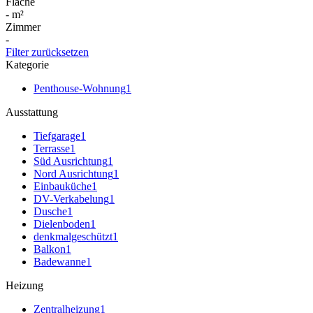
Fläche
-
m²
Zimmer
-
Filter zurücksetzen
Kategorie
Penthouse-Wohnung
1
Ausstattung
Tiefgarage
1
Terrasse
1
Süd Ausrichtung
1
Nord Ausrichtung
1
Einbauküche
1
DV-Verkabelung
1
Dusche
1
Dielenboden
1
denkmalgeschützt
1
Balkon
1
Badewanne
1
Heizung
Zentralheizung
1