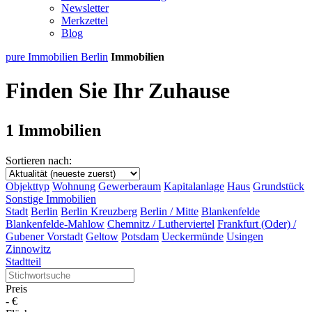
Newsletter
Merkzettel
Blog
pure Immobilien Berlin
Immobilien
Finden Sie Ihr Zuhause
1 Immobilien
Sortieren nach:
Objekttyp
Wohnung
Gewerberaum
Kapitalanlage
Haus
Grundstück
Sonstige Immobilien
Stadt
Berlin
Berlin Kreuzberg
Berlin / Mitte
Blankenfelde
Blankenfelde-Mahlow
Chemnitz / Lutherviertel
Frankfurt (Oder) /
Gubener Vorstadt
Geltow
Potsdam
Ueckermünde
Usingen
Zinnowitz
Stadtteil
Preis
-
€