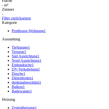
Fläche
-
m²
Zimmer
-
Filter zurücksetzen
Kategorie
Penthouse-Wohnung
1
Ausstattung
Tiefgarage
1
Terrasse
1
Süd Ausrichtung
1
Nord Ausrichtung
1
Einbauküche
1
DV-Verkabelung
1
Dusche
1
Dielenboden
1
denkmalgeschützt
1
Balkon
1
Badewanne
1
Heizung
Zentralheizung
1