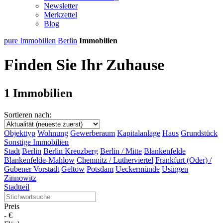
Newsletter
Merkzettel
Blog
pure Immobilien Berlin
Immobilien
Finden Sie Ihr Zuhause
1 Immobilien
Sortieren nach:
Objekttyp
Wohnung
Gewerberaum
Kapitalanlage
Haus
Grundstück
Sonstige Immobilien
Stadt
Berlin
Berlin Kreuzberg
Berlin / Mitte
Blankenfelde
Blankenfelde-Mahlow
Chemnitz / Lutherviertel
Frankfurt (Oder) /
Gubener Vorstadt
Geltow
Potsdam
Ueckermünde
Usingen
Zinnowitz
Stadtteil
Preis
-
€