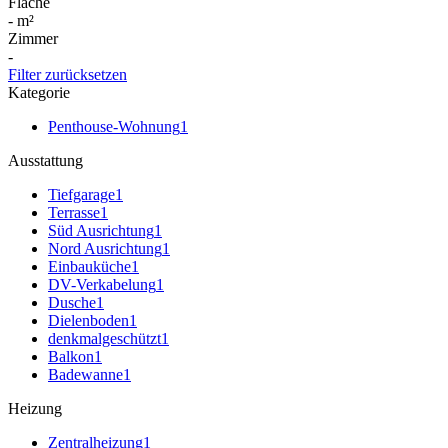
Fläche
-
m²
Zimmer
-
Filter zurücksetzen
Kategorie
Penthouse-Wohnung
1
Ausstattung
Tiefgarage
1
Terrasse
1
Süd Ausrichtung
1
Nord Ausrichtung
1
Einbauküche
1
DV-Verkabelung
1
Dusche
1
Dielenboden
1
denkmalgeschützt
1
Balkon
1
Badewanne
1
Heizung
Zentralheizung
1