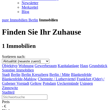
Newsletter
Merkzettel
Blog
pure Immobilien Berlin
Immobilien
Finden Sie Ihr Zuhause
1 Immobilien
Sortieren nach:
Objekttyp
Wohnung
Gewerberaum
Kapitalanlage
Haus
Grundstück
Sonstige Immobilien
Stadt
Berlin
Berlin Kreuzberg
Berlin / Mitte
Blankenfelde
Blankenfelde-Mahlow
Chemnitz / Lutherviertel
Frankfurt (Oder) /
Gubener Vorstadt
Geltow
Potsdam
Ueckermünde
Usingen
Zinnowitz
Stadtteil
Preis
-
€