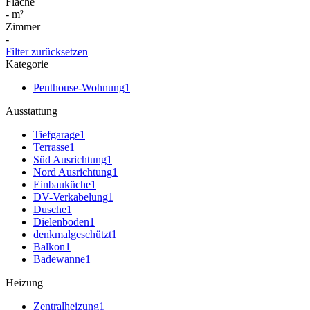
Fläche
-
m²
Zimmer
-
Filter zurücksetzen
Kategorie
Penthouse-Wohnung
1
Ausstattung
Tiefgarage
1
Terrasse
1
Süd Ausrichtung
1
Nord Ausrichtung
1
Einbauküche
1
DV-Verkabelung
1
Dusche
1
Dielenboden
1
denkmalgeschützt
1
Balkon
1
Badewanne
1
Heizung
Zentralheizung
1