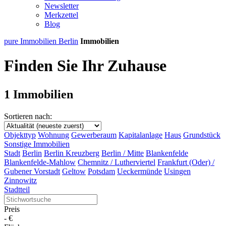
Newsletter
Merkzettel
Blog
pure Immobilien Berlin
Immobilien
Finden Sie Ihr Zuhause
1 Immobilien
Sortieren nach:
Objekttyp
Wohnung
Gewerberaum
Kapitalanlage
Haus
Grundstück
Sonstige Immobilien
Stadt
Berlin
Berlin Kreuzberg
Berlin / Mitte
Blankenfelde
Blankenfelde-Mahlow
Chemnitz / Lutherviertel
Frankfurt (Oder) /
Gubener Vorstadt
Geltow
Potsdam
Ueckermünde
Usingen
Zinnowitz
Stadtteil
Preis
-
€