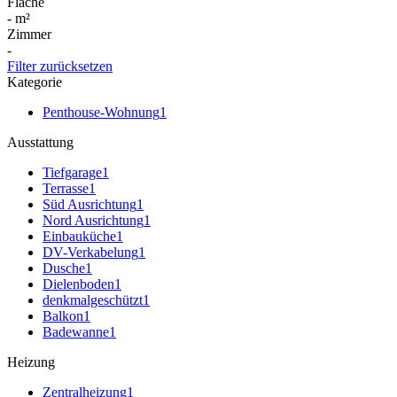
Fläche
-
m²
Zimmer
-
Filter zurücksetzen
Kategorie
Penthouse-Wohnung
1
Ausstattung
Tiefgarage
1
Terrasse
1
Süd Ausrichtung
1
Nord Ausrichtung
1
Einbauküche
1
DV-Verkabelung
1
Dusche
1
Dielenboden
1
denkmalgeschützt
1
Balkon
1
Badewanne
1
Heizung
Zentralheizung
1