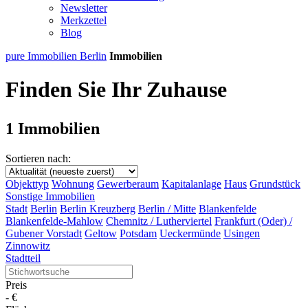
Newsletter
Merkzettel
Blog
pure Immobilien Berlin
Immobilien
Finden Sie Ihr Zuhause
1 Immobilien
Sortieren nach:
Objekttyp
Wohnung
Gewerberaum
Kapitalanlage
Haus
Grundstück
Sonstige Immobilien
Stadt
Berlin
Berlin Kreuzberg
Berlin / Mitte
Blankenfelde
Blankenfelde-Mahlow
Chemnitz / Lutherviertel
Frankfurt (Oder) /
Gubener Vorstadt
Geltow
Potsdam
Ueckermünde
Usingen
Zinnowitz
Stadtteil
Preis
-
€