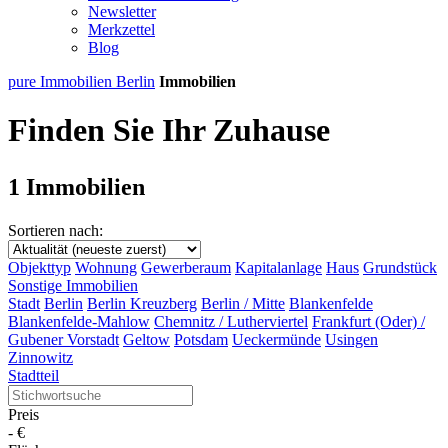
Newsletter
Merkzettel
Blog
pure Immobilien Berlin
Immobilien
Finden Sie Ihr Zuhause
1 Immobilien
Sortieren nach:
Objekttyp
Wohnung
Gewerberaum
Kapitalanlage
Haus
Grundstück
Sonstige Immobilien
Stadt
Berlin
Berlin Kreuzberg
Berlin / Mitte
Blankenfelde
Blankenfelde-Mahlow
Chemnitz / Lutherviertel
Frankfurt (Oder) /
Gubener Vorstadt
Geltow
Potsdam
Ueckermünde
Usingen
Zinnowitz
Stadtteil
Preis
-
€