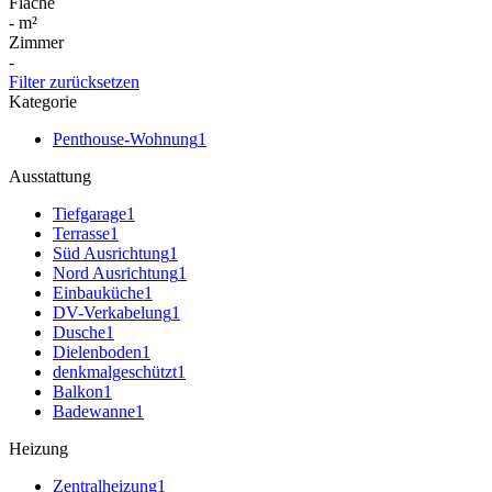
Fläche
-
m²
Zimmer
-
Filter zurücksetzen
Kategorie
Penthouse-Wohnung
1
Ausstattung
Tiefgarage
1
Terrasse
1
Süd Ausrichtung
1
Nord Ausrichtung
1
Einbauküche
1
DV-Verkabelung
1
Dusche
1
Dielenboden
1
denkmalgeschützt
1
Balkon
1
Badewanne
1
Heizung
Zentralheizung
1