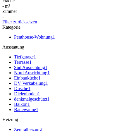
Fläche
-
m²
Zimmer
-
Filter zurücksetzen
Kategorie
Penthouse-Wohnung
1
Ausstattung
Tiefgarage
1
Terrasse
1
Süd Ausrichtung
1
Nord Ausrichtung
1
Einbauküche
1
DV-Verkabelung
1
Dusche
1
Dielenboden
1
denkmalgeschützt
1
Balkon
1
Badewanne
1
Heizung
Zentralheizung
1