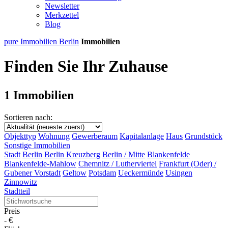
Newsletter
Merkzettel
Blog
pure Immobilien Berlin
Immobilien
Finden Sie Ihr Zuhause
1 Immobilien
Sortieren nach:
Objekttyp
Wohnung
Gewerberaum
Kapitalanlage
Haus
Grundstück
Sonstige Immobilien
Stadt
Berlin
Berlin Kreuzberg
Berlin / Mitte
Blankenfelde
Blankenfelde-Mahlow
Chemnitz / Lutherviertel
Frankfurt (Oder) /
Gubener Vorstadt
Geltow
Potsdam
Ueckermünde
Usingen
Zinnowitz
Stadtteil
Preis
-
€