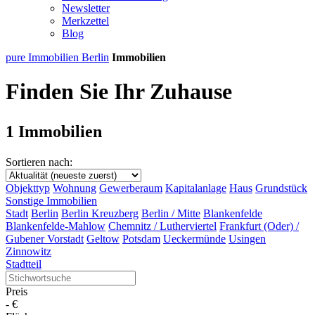
Newsletter
Merkzettel
Blog
pure Immobilien Berlin
Immobilien
Finden Sie Ihr Zuhause
1 Immobilien
Sortieren nach:
Objekttyp
Wohnung
Gewerberaum
Kapitalanlage
Haus
Grundstück
Sonstige Immobilien
Stadt
Berlin
Berlin Kreuzberg
Berlin / Mitte
Blankenfelde
Blankenfelde-Mahlow
Chemnitz / Lutherviertel
Frankfurt (Oder) /
Gubener Vorstadt
Geltow
Potsdam
Ueckermünde
Usingen
Zinnowitz
Stadtteil
Preis
-
€