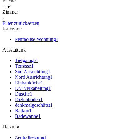
Fläche
-
m²
Zimmer
-
Filter zurücksetzen
Kategorie
Penthouse-Wohnung
1
Ausstattung
Tiefgarage
1
Terrasse
1
Süd Ausrichtung
1
Nord Ausrichtung
1
Einbauküche
1
DV-Verkabelung
1
Dusche
1
Dielenboden
1
denkmalgeschützt
1
Balkon
1
Badewanne
1
Heizung
Zentralheizung
1