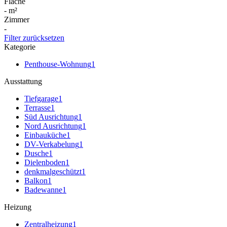
Fläche
-
m²
Zimmer
-
Filter zurücksetzen
Kategorie
Penthouse-Wohnung
1
Ausstattung
Tiefgarage
1
Terrasse
1
Süd Ausrichtung
1
Nord Ausrichtung
1
Einbauküche
1
DV-Verkabelung
1
Dusche
1
Dielenboden
1
denkmalgeschützt
1
Balkon
1
Badewanne
1
Heizung
Zentralheizung
1