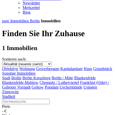
Newsletter
Merkzettel
Blog
pure Immobilien Berlin
Immobilien
Finden Sie Ihr Zuhause
1 Immobilien
Sortieren nach:
Objekttyp
Wohnung
Gewerberaum
Kapitalanlage
Haus
Grundstück
Sonstige Immobilien
Stadt
Berlin
Berlin Kreuzberg
Berlin / Mitte
Blankenfelde
Blankenfelde-Mahlow
Chemnitz / Lutherviertel
Frankfurt (Oder) /
Gubener Vorstadt
Geltow
Potsdam
Ueckermünde
Usingen
Zinnowitz
Stadtteil
Preis
-
€