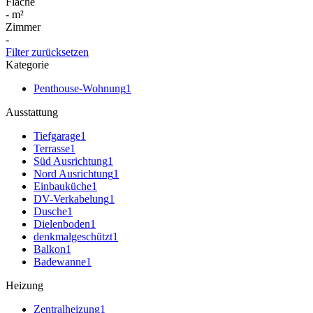
Fläche
-
m²
Zimmer
-
Filter zurücksetzen
Kategorie
Penthouse-Wohnung
1
Ausstattung
Tiefgarage
1
Terrasse
1
Süd Ausrichtung
1
Nord Ausrichtung
1
Einbauküche
1
DV-Verkabelung
1
Dusche
1
Dielenboden
1
denkmalgeschützt
1
Balkon
1
Badewanne
1
Heizung
Zentralheizung
1