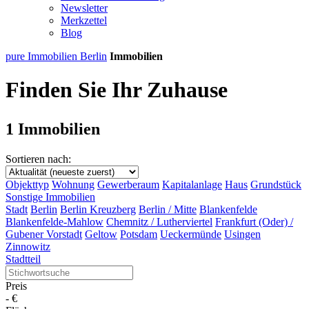
Newsletter
Merkzettel
Blog
pure Immobilien Berlin
Immobilien
Finden Sie Ihr Zuhause
1 Immobilien
Sortieren nach:
Objekttyp
Wohnung
Gewerberaum
Kapitalanlage
Haus
Grundstück
Sonstige Immobilien
Stadt
Berlin
Berlin Kreuzberg
Berlin / Mitte
Blankenfelde
Blankenfelde-Mahlow
Chemnitz / Lutherviertel
Frankfurt (Oder) /
Gubener Vorstadt
Geltow
Potsdam
Ueckermünde
Usingen
Zinnowitz
Stadtteil
Preis
-
€