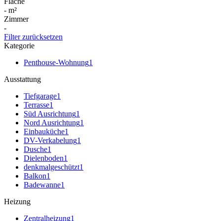
Fläche
-
m²
Zimmer
-
Filter zurücksetzen
Kategorie
Penthouse-Wohnung
1
Ausstattung
Tiefgarage
1
Terrasse
1
Süd Ausrichtung
1
Nord Ausrichtung
1
Einbauküche
1
DV-Verkabelung
1
Dusche
1
Dielenboden
1
denkmalgeschützt
1
Balkon
1
Badewanne
1
Heizung
Zentralheizung
1