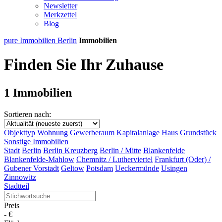
Newsletter
Merkzettel
Blog
pure Immobilien Berlin
Immobilien
Finden Sie Ihr Zuhause
1 Immobilien
Sortieren nach:
Objekttyp
Wohnung
Gewerberaum
Kapitalanlage
Haus
Grundstück
Sonstige Immobilien
Stadt
Berlin
Berlin Kreuzberg
Berlin / Mitte
Blankenfelde
Blankenfelde-Mahlow
Chemnitz / Lutherviertel
Frankfurt (Oder) /
Gubener Vorstadt
Geltow
Potsdam
Ueckermünde
Usingen
Zinnowitz
Stadtteil
Preis
-
€