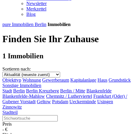
Newsletter
Merkzettel
Blog
pure Immobilien Berlin
Immobilien
Finden Sie Ihr Zuhause
1 Immobilien
Sortieren nach:
Objekttyp
Wohnung
Gewerberaum
Kapitalanlage
Haus
Grundstück
Sonstige Immobilien
Stadt
Berlin
Berlin Kreuzberg
Berlin / Mitte
Blankenfelde
Blankenfelde-Mahlow
Chemnitz / Lutherviertel
Frankfurt (Oder) /
Gubener Vorstadt
Geltow
Potsdam
Ueckermünde
Usingen
Zinnowitz
Stadtteil
Preis
-
€