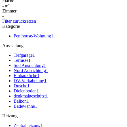
Fläche
-
m²
Zimmer
-
Filter zurücksetzen
Kategorie
Penthouse-Wohnung
1
Ausstattung
Tiefgarage
1
Terrasse
1
Süd Ausrichtung
1
Nord Ausrichtung
1
Einbauküche
1
DV-Verkabelung
1
Dusche
1
Dielenboden
1
denkmalgeschützt
1
Balkon
1
Badewanne
1
Heizung
Zentralheizung
1