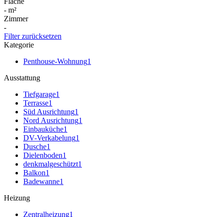
Fläche
-
m²
Zimmer
-
Filter zurücksetzen
Kategorie
Penthouse-Wohnung
1
Ausstattung
Tiefgarage
1
Terrasse
1
Süd Ausrichtung
1
Nord Ausrichtung
1
Einbauküche
1
DV-Verkabelung
1
Dusche
1
Dielenboden
1
denkmalgeschützt
1
Balkon
1
Badewanne
1
Heizung
Zentralheizung
1