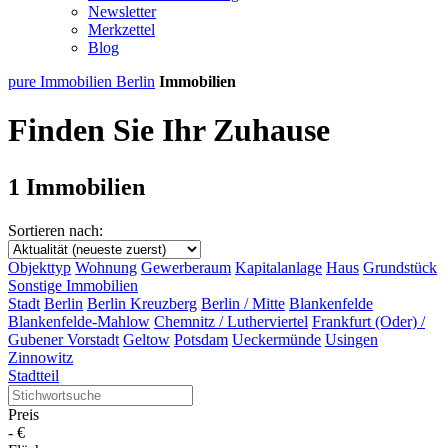
Newsletter
Merkzettel
Blog
pure Immobilien Berlin
Immobilien
Finden Sie Ihr Zuhause
1 Immobilien
Sortieren nach:
Objekttyp
Wohnung
Gewerberaum
Kapitalanlage
Haus
Grundstück
Sonstige Immobilien
Stadt
Berlin
Berlin Kreuzberg
Berlin / Mitte
Blankenfelde
Blankenfelde-Mahlow
Chemnitz / Lutherviertel
Frankfurt (Oder) /
Gubener Vorstadt
Geltow
Potsdam
Ueckermünde
Usingen
Zinnowitz
Stadtteil
Preis
-
€