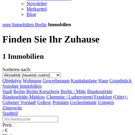
Newsletter
Merkzettel
Blog
pure Immobilien Berlin
Immobilien
Finden Sie Ihr Zuhause
1 Immobilien
Sortieren nach:
Objekttyp
Wohnung
Gewerberaum
Kapitalanlage
Haus
Grundstück
Sonstige Immobilien
Stadt
Berlin
Berlin Kreuzberg
Berlin / Mitte
Blankenfelde
Blankenfelde-Mahlow
Chemnitz / Lutherviertel
Frankfurt (Oder) /
Gubener Vorstadt
Geltow
Potsdam
Ueckermünde
Usingen
Zinnowitz
Stadtteil
Preis
-
€