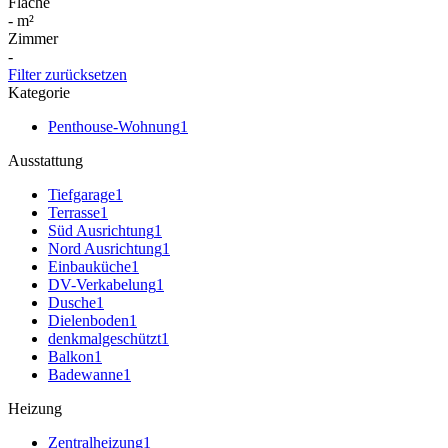
Fläche
-
m²
Zimmer
-
Filter zurücksetzen
Kategorie
Penthouse-Wohnung
1
Ausstattung
Tiefgarage
1
Terrasse
1
Süd Ausrichtung
1
Nord Ausrichtung
1
Einbauküche
1
DV-Verkabelung
1
Dusche
1
Dielenboden
1
denkmalgeschützt
1
Balkon
1
Badewanne
1
Heizung
Zentralheizung
1