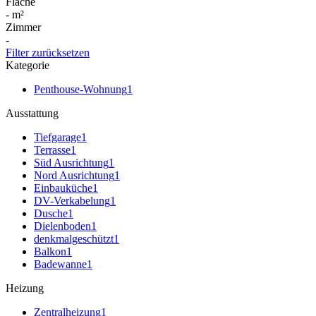
Fläche
-
m²
Zimmer
-
Filter zurücksetzen
Kategorie
Penthouse-Wohnung
1
Ausstattung
Tiefgarage
1
Terrasse
1
Süd Ausrichtung
1
Nord Ausrichtung
1
Einbauküche
1
DV-Verkabelung
1
Dusche
1
Dielenboden
1
denkmalgeschützt
1
Balkon
1
Badewanne
1
Heizung
Zentralheizung
1