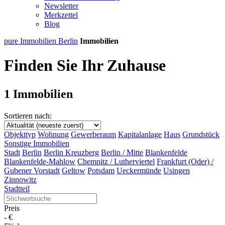
Newsletter
Merkzettel
Blog
pure Immobilien Berlin
Immobilien
Finden Sie Ihr Zuhause
1 Immobilien
Sortieren nach:
Objekttyp
Wohnung
Gewerberaum
Kapitalanlage
Haus
Grundstück
Sonstige Immobilien
Stadt
Berlin
Berlin Kreuzberg
Berlin / Mitte
Blankenfelde
Blankenfelde-Mahlow
Chemnitz / Lutherviertel
Frankfurt (Oder) /
Gubener Vorstadt
Geltow
Potsdam
Ueckermünde
Usingen
Zinnowitz
Stadtteil
Preis
-
€