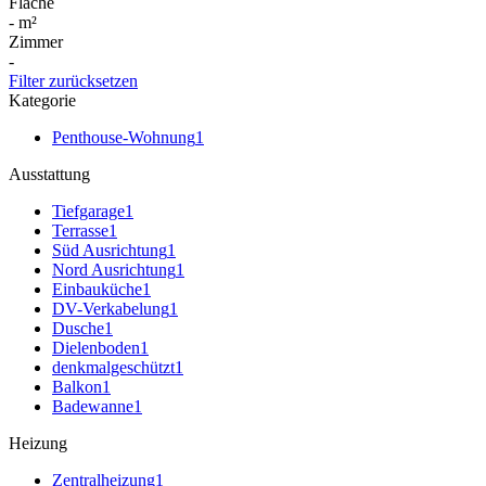
Fläche
-
m²
Zimmer
-
Filter zurücksetzen
Kategorie
Penthouse-Wohnung
1
Ausstattung
Tiefgarage
1
Terrasse
1
Süd Ausrichtung
1
Nord Ausrichtung
1
Einbauküche
1
DV-Verkabelung
1
Dusche
1
Dielenboden
1
denkmalgeschützt
1
Balkon
1
Badewanne
1
Heizung
Zentralheizung
1