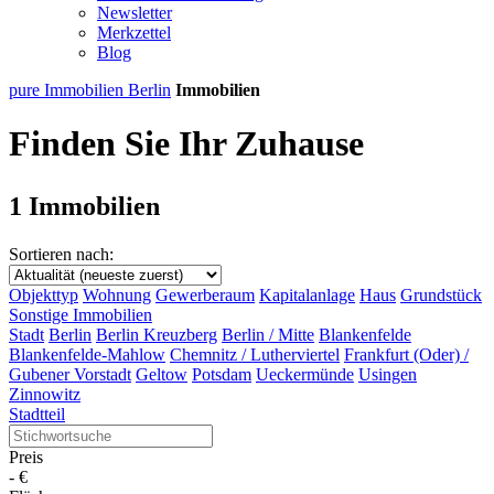
Newsletter
Merkzettel
Blog
pure Immobilien Berlin
Immobilien
Finden Sie Ihr Zuhause
1 Immobilien
Sortieren nach:
Objekttyp
Wohnung
Gewerberaum
Kapitalanlage
Haus
Grundstück
Sonstige Immobilien
Stadt
Berlin
Berlin Kreuzberg
Berlin / Mitte
Blankenfelde
Blankenfelde-Mahlow
Chemnitz / Lutherviertel
Frankfurt (Oder) /
Gubener Vorstadt
Geltow
Potsdam
Ueckermünde
Usingen
Zinnowitz
Stadtteil
Preis
-
€