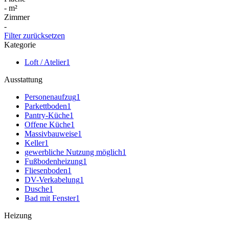
-
m²
Zimmer
-
Filter zurücksetzen
Kategorie
Loft / Atelier
1
Ausstattung
Personenaufzug
1
Parkettboden
1
Pantry-Küche
1
Offene Küche
1
Massivbauweise
1
Keller
1
gewerbliche Nutzung möglich
1
Fußbodenheizung
1
Fliesenboden
1
DV-Verkabelung
1
Dusche
1
Bad mit Fenster
1
Heizung