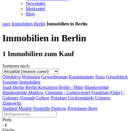
Newsletter
Merkzettel
Blog
pure Immobilien Berlin
Immobilien in Berlin
Immobilien in Berlin
1 Immobilien zum Kauf
Sortieren nach:
Objekttyp
Wohnung
Gewerberaum
Kapitalanlage
Haus
Grundstück
Sonstige Immobilien
Stadt
Berlin
Berlin Kreuzberg
Berlin / Mitte
Blankenfelde
Blankenfelde-Mahlow
Chemnitz / Lutherviertel
Frankfurt (Oder) /
Gubener Vorstadt
Geltow
Potsdam
Ueckermünde
Usingen
Zinnowitz
Stadtteil
Moabit
Neukölln
Pankow
Prenzlauer Berg
Preis
-
€
Fläche